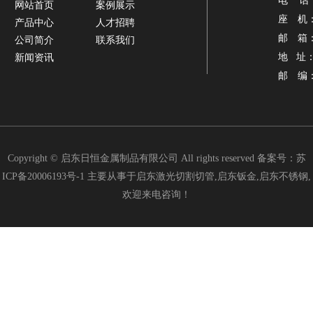
电 话：1
网站首页
案例展示
座 机： 0
产品中心
人才招聘
邮 箱： 
公司简介
联系我们
地 址
新闻资讯
邮 编：2
Copyright © 启东日恒金属制品有限公司 All rights reserved 备案号：
苏
ICP备20006193号-1
主要从事于启东激光切割切管,启东钣金,启东不锈钢,
欢迎来电咨询！